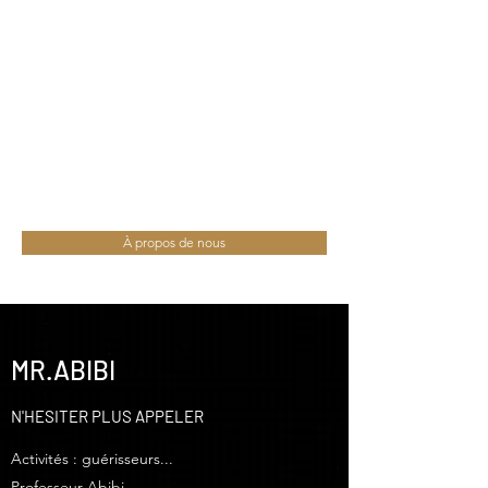
VOYANT MÉDIUM
MARABOUT GUERISSEUR
AFRICAIN
VOYANT MEDIUM RECONNU
voyantmedium2018@gmail.com
À propos de nous
MR.ABIBI
N'HESITER PLUS APPELER
Activités : guérisseurs...
Professeur Abibi