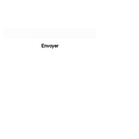
GUERISSEUR AFRICAIN
Formulaire d'abonnement
Envoyer
voyantmedium2018@gmail.com
06 47 26 18 31
221 rue des marais 94120
Marabout France
Marabout Ile de France
Marabout